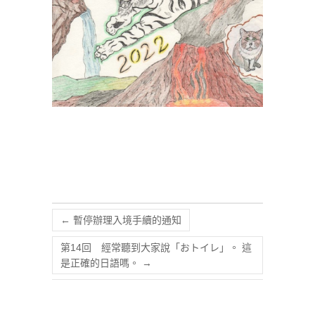
←
暫停辦理入境手續的通知
第14回 經常聽到大家說「おトイレ」。 這
是正確的日語嗎。
→