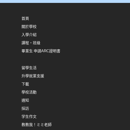
首頁
關於學校
入學介紹
課程・班級
畢業生 申請ARC證明書
留學生活
升學就業支援
下載
學校活動
通知
採訪
学生​作文
教教我！ミミ老師