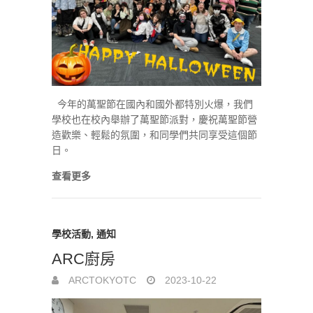
今年的萬聖節在國內和國外都特別火爆，我們
學校也在校內舉辦了萬聖節派對，慶祝萬聖節營
造歡樂、輕鬆的氛圍，和同學們共同享受這個節
日。
查看更多
學校活動
,
通知
ARC廚房
ARCTOKYOTC
2023-10-22