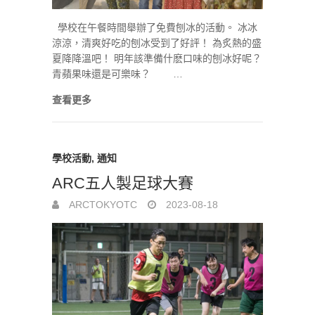
學校在午餐時間舉辦了免費刨冰的活動。 冰冰
涼涼，清爽好吃的刨冰受到了好評！ 為炙熱的盛
夏降降溫吧！ 明年該準備什麽口味的刨冰好呢？
青蘋果味還是可樂味？ …
查看更多
學校活動
,
通知
ARC五人製足球大賽
ARCTOKYOTC
2023-08-18