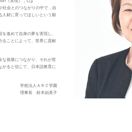
ation（実現），Cは
す。人や社会とのつながりの中で，自
る人材に育ってほしいという願
習を進めて自身の夢を実現し、
めることによって、世界に貢献
。
全な発展につながり、それが世
ながると信じて、日本語教育に
学校法人ＡＲＣ学園
理事長 鈴木由美子