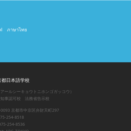
ol ภาษาไทย
C京都日本語学校
ーアールシーキョウトニホンゴガッコウ）
府知事認可校 法務省告示校
4-0093 京都市中京区弁財天町297
75-254-8518
75-254-8536