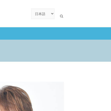
言
語
を
選
択