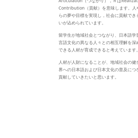
Articulation（つながり），ＲはRealiz
Contribution（貢献）を意味しま
らの夢や目標を実現し，社会に貢献でき
いが込められています。
留学生が地域社会とつながり、日本語学
言語文化の異なる人々との相互理解を深
できる人材が育成できると考えています
人材が人財になることが、地域社会の健
界への日本語および日本文化の普及につ
貢献していきたいと思います。