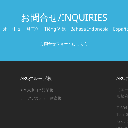
お問合せ/INQUIRIES
sh 中文 한국어 Tiếng Việt Bahasa Indonesia Españ
お問合せフォームはこちら
ARCグループ校
AR
（エ
ARC東京日本語学校
京都
アークアカデミー新宿校
〒60
Tel：
0
Fax：0