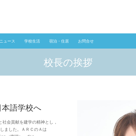
言
ニュース
学校生活
宿泊・住居
お問合せ
語
を
選
校長の挨拶
択
日本語学校へ
と社会貢献を建学の精神とし，
立しました。ＡＲＣのＡは