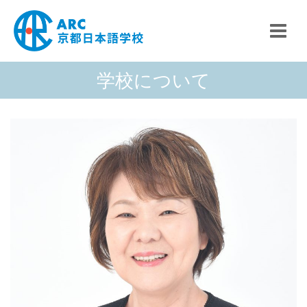
言
学校について
語
を
選
択
校長の挨拶