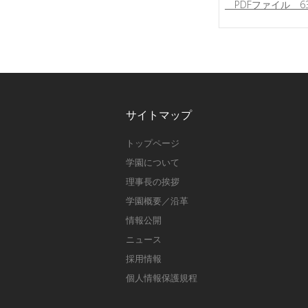
PDFファイル 63.
サイトマップ
トップページ
学園について
理事長の挨拶
学園概要／沿革
情報公開
ニュース
採用情報
個人情報保護規程