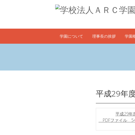
学園について
理事長の挨拶
学園
平成29年
平成29年
PDFファイル 54