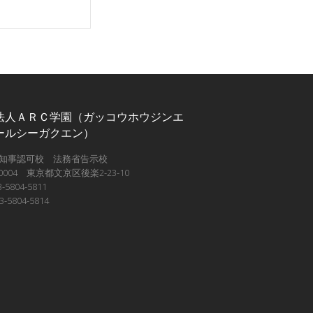
法人ＡＲＣ学園（ガッコウホウジンエ
ールシーガクエン）
知事認可校 法務省告示校
-0004 東京都文京区後楽2-23-10
-5804-5811
3-5804-5814