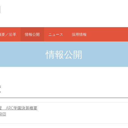
概要／沿革
情報公開
ニュース
採用情報
情報公開
度
度 ARC学園決算概要
KB