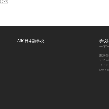
7KB
ARC日本語学校
学校
ーア
東京都
〒112
Tel：03
Fax：0