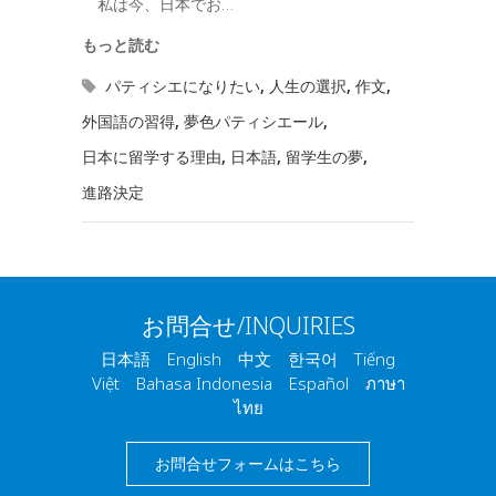
私は今、日本でお…
もっと読む
パティシエになりたい
,
人生の選択
,
作文
,
外国語の習得
,
夢色パティシエール
,
日本に留学する理由
,
日本語
,
留学生の夢
,
進路決定
お問合せ/INQUIRIES
日本語 English 中文 한국어 Tiếng
Việt Bahasa Indonesia Español ภาษา
ไทย
お問合せフォームはこちら