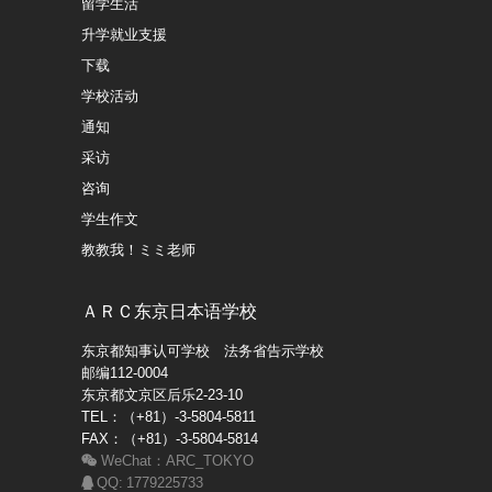
留学生活
升学就业支援
下载
学校活动
通知
采访
咨询
学生​作文
教教我！ミミ老师
ＡＲＣ东京日本语学校
东京都知事认可学校 法务省告示学校
邮编112-0004
东京都文京区后乐2-23-10
TEL：（+81）-3-5804-5811
FAX：（+81）-3-5804-5814
WeChat：ARC_TOKYO
QQ: 1779225733