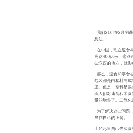
我们
21
组在
2
月的课
想法。
在中国，现在速食
高达
400
亿份。这些
些东西的地方，就形
那么，速食和零食
包装都是由塑料制成
里。但是，塑料是很
着人们对速食和零食
量的增多了。二氧化
为了解决这些问题，
当作自己的正餐。
比如尽量自己去买食