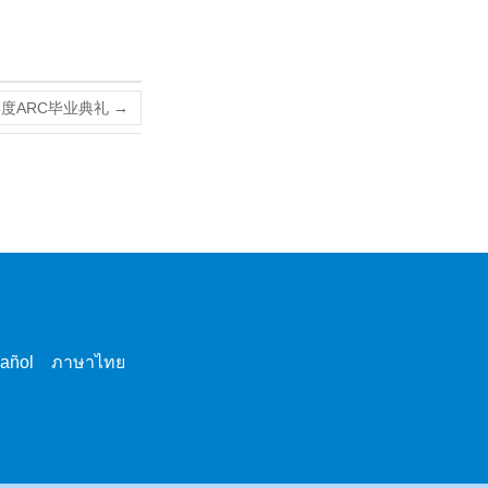
1年度ARC毕业典礼
→
pañol ภาษาไทย