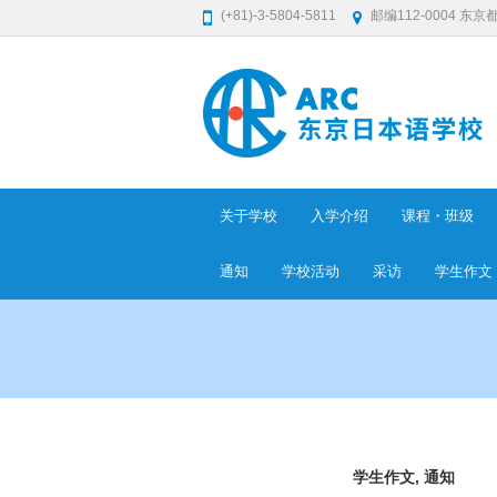
(+81)-3-5804-5811
邮编112-0004 东京
关于学校
入学介绍
课程・班级
通知
学校活动
采访
学生​作文
学生​作文
,
通知