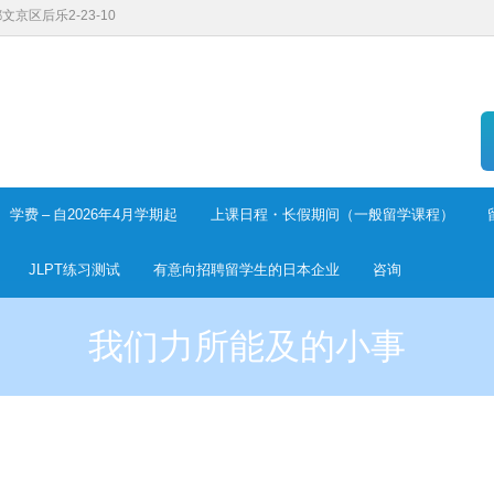
都文京区后乐2-23-10
学费 – 自2026年4月学期起
上课日程・长假期间（一般留学课程）
JLPT练习测试
有意向招聘留学生的日本企业
咨询
我们力所能及的小事