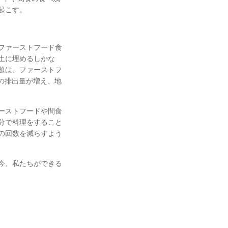
起こす。
ファーストフード食
土に埋めるしかな
題は、ファーストフ
の排出量が増え、地
ーストフードや間食
分で料理をすること
の回数を減らすよう
今、私たちができる