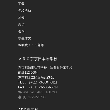
下载
学校活动
通知
采访
咨询
学生​作文
教教我！ミミ老师
ＡＲＣ东京日本语学校
东京都知事认可学校 法务省告示学校
邮编112-0004
东京都文京区后乐2-23-10
TEL：（+81）-3-5804-5811
FAX：（+81）-3-5804-5814
WeChat：ARC_TOKYO
QQ: 1779225733
ARC集团校