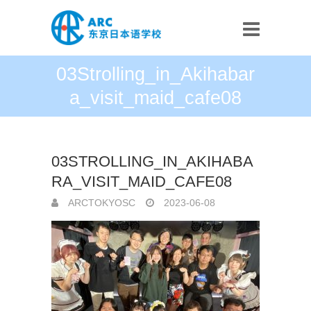
03Strolling_in_Akihabar
a_visit_maid_cafe08
03STROLLING_IN_AKIHABA
RA_VISIT_MAID_CAFE08
ARCTOKYOSC
2023-06-08