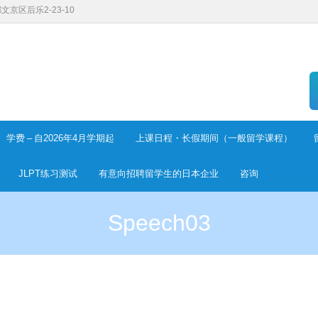
都文京区后乐2-23-10
学费 – 自2026年4月学期起
上课日程・长假期间（一般留学课程）
JLPT练习测试
有意向招聘留学生的日本企业
咨询
Speech03