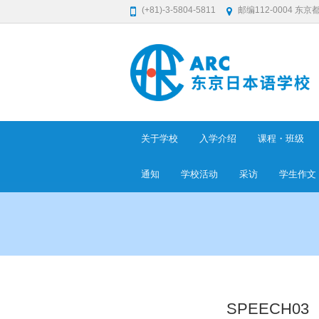
(+81)-3-5804-5811
邮编112-0004 东京
关于学校
入学介绍
课程・班级
通知
学校活动
采访
学生​作文
SPEECH03