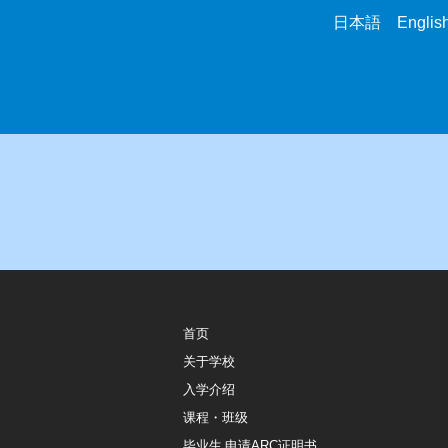
日本語 English 
首页
关于学校
入学介绍
课程・班级
毕业生 申请ARC证明书