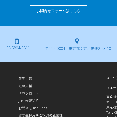
お問合せフォームはこちら
03-5804-5811
〒112-0004 東京都文京区後楽2-23-10
ＡＲ
留学生活
進路支援
（エー
ダウンロード
東京都
JLPT練習問題
〒112-
東京都文
お問合せ Inquiries
Tel：03
留学生採用をご検討の企業様