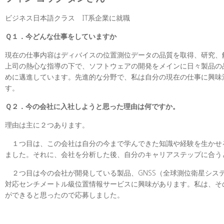
ビジネス日本語クラス IT系企業に就職
Ｑ１．今どんな仕事をしていますか
現在の仕事内容はディバイスの位置測位データの品質を取得、研究、
上司の熱心な指導の下で、ソフトウェアの開発をメインに日々製品の
めに邁進しています。先進的な分野で、私は自分の現在の仕事に興味
す。
Ｑ２．
今の会社に入社しようと思った理由は何ですか。
理由は主に２つあります。
１つ目は、この会社は自分の今まで学んできた知識や経験を生かせ
ました。それに、会社を分析した後、自分のキャリアステップに合う
２つ目は今の会社が開発している製品、
GNSS
（全球測位衛星シス
対応センチメートル級位置情報サービスに興味があります。私は、そ
ができると思ったので応募しました。