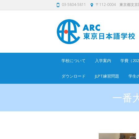
03-5804-5811
〒112-0004 東京都文京区
学校について
入学案内
学費（20
ダウンロード
JLPT練習問題
学生
一番