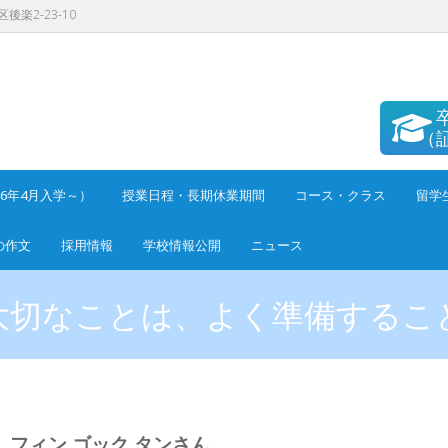
後楽2-23-10
（
26年4月入学～）
授業日程・長期休業期間
コース・クラス
留学
の作文
採用情報
学校情報公開
ニュース
大切なことは、よく準備するこ
フィン ゴック タンさん