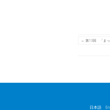
←
第13回 「ま
日本語 Engl