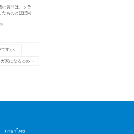
接の質問は、クラ
したものとほぼ同
！
28
ジですか。
ンガ家になるゆめ
→
l ภาษาไทย