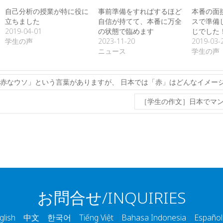
自己分析の授業が特に役に
事前準備をすればするほど
本番の面
立ちました
自信が持てて、本番に万全
スで準備
2019-04-01
の状態で臨めます
じでした
学生の声
2023-11-20
2019-03-
ニュース
学生の声
っ赤なウソ」という言葉がありますが、 日本では「赤」はどんなイメー
［学生の作文］日本でマ
お問合せ/INQUIRIES
ish 中文 한국어 Tiếng Việt Bahasa Indonesia Españo