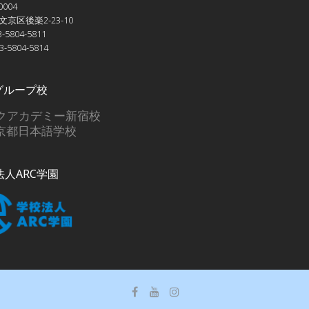
0004
京区後楽2-23-10
-5804-5811
3-5804-5814
Cグループ校
クアカデミー新宿校
C京都日本語学校
法人ARC学園