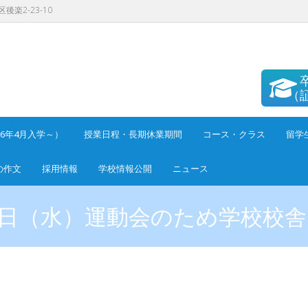
後楽2-23-10
（
26年4月入学～）
授業日程・長期休業期間
コース・クラス
留学
の作文
採用情報
学校情報公開
ニュース
月27日（水）運動会のため学校校