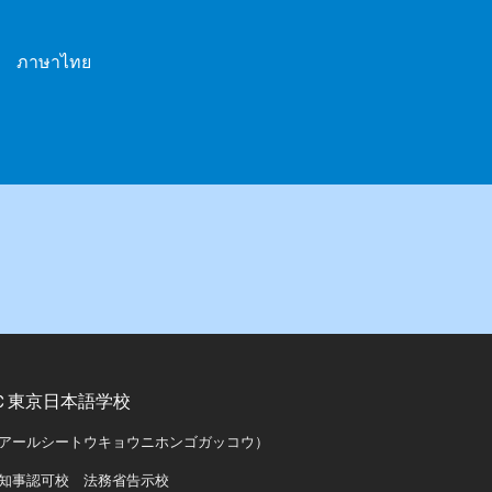
l ภาษาไทย
Ｃ東京日本語学校
アールシートウキョウニホンゴガッコウ）
知事認可校 法務省告示校