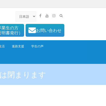
卒業生の方
お問い合わせ
証明書発行）
生活
進路支援
学生の声
舎は閉まります