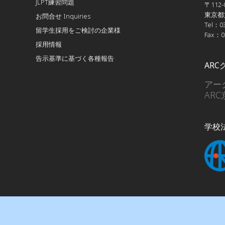
JLPT練習問題
〒112-
東京都文
お問合せ Inquiries
Tel：03
留学生採用をご検討の企業様
Fax：0
採用情報
告示基準に基づく各種報告
AR
アー
AR
学校