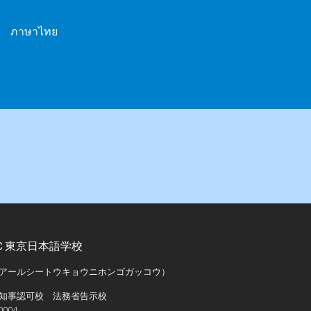
l ภาษาไทย
Ｃ東京日本語学校
アールシートウキョウニホンゴガッコウ）
知事認可校 法務省告示校
0004