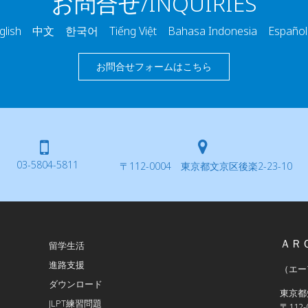
お問合せ/INQUIRIES
ish 中文 한국어 Tiếng Việt Bahasa Indonesia Españo
お問合せフォームはこちら
03-5804-5811
〒112-0004 東京都文京区後楽2-23-10
ＡＲ
留学生活
進路支援
（エー
ダウンロード
東京都
JLPT練習問題
〒112-