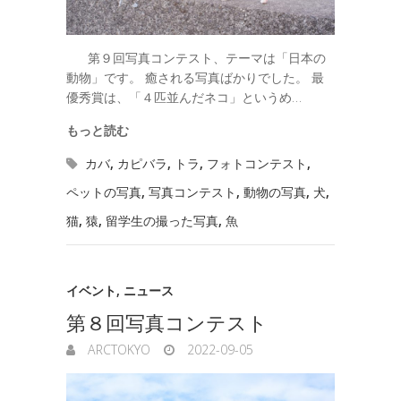
第９回写真コンテスト、テーマは「日本の
動物」です。 癒される写真ばかりでした。 最
優秀賞は、「４匹並んだネコ」というめ…
もっと読む
カバ
,
カピバラ
,
トラ
,
フォトコンテスト
,
ペットの写真
,
写真コンテスト
,
動物の写真
,
犬
,
猫
,
猿
,
留学生の撮った写真
,
魚
イベント
,
ニュース
第８回写真コンテスト
ARCTOKYO
2022-09-05