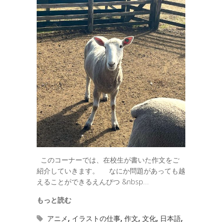
このコーナーでは、在校生が書いた作文をご
紹介していきます。 なにか問題があっても越
えることができるえんぴつ &nbsp…
もっと読む
アニメ
,
イラストの仕事
,
作文
,
文化
,
日本語
,