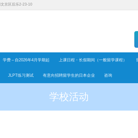
都文京区后乐2-23-10
学费 – 自2026年4月学期起
上课日程・长假期间（一般留学课程）
JLPT练习测试
有意向招聘留学生的日本企业
咨询
学校活动