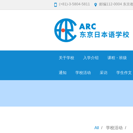
(+81)-3-5804-5811
邮编112-0004 东京
关于学校
入学介绍
课程・班级
通知
学校活动
采访
学生​作文
All
/
学校活动
/