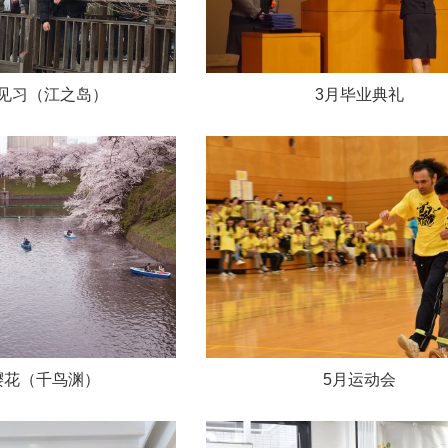
见习（江之岛）
3月毕业典礼
樱花（千鸟渊）
5月运动会