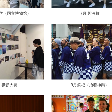
学（国立博物馆）
7月 阿波舞
月 摄影大赛
9月祭祀（抬着神舆）