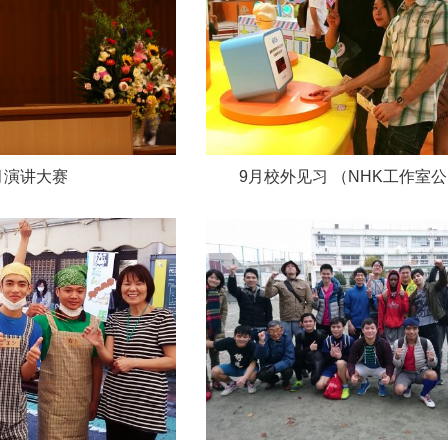
月演讲大赛
9月校外见习 （NHK工作室